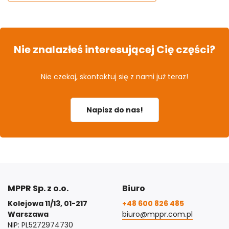
Nie znalazłeś interesującej Cię części?
Nie czekaj, skontaktuj się z nami już teraz!
Napisz do nas!
MPPR Sp. z o.o.
Biuro
Kolejowa 11/13, 01-217
+48 600 826 485
Warszawa
biuro@mppr.com.pl
NIP: PL5272974730