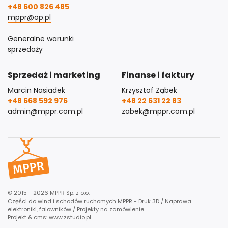
+48 600 826 485
mppr@op.pl
Generalne warunki
sprzedaży
Sprzedaż i marketing
Finanse i faktury
Marcin Nasiadek
Krzysztof Ząbek
+48 668 592 976
+48 22 631 22 83
admin@mppr.com.pl
zabek@mppr.com.pl
© 2015 - 2026 MPPR Sp. z o.o.
Części do wind i schodów ruchomych MPPR - Druk 3D / Naprawa
elektroniki, falowników / Projekty na zamówienie
Projekt & cms:
www.zstudio.pl