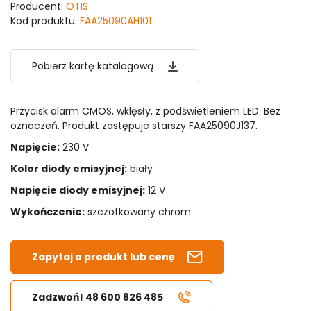
Producent:
OTIS
Kod produktu:
FAA25090AH101
Pobierz kartę katalogową
Przycisk alarm CMOS, wklęsły, z podświetleniem LED. Bez
oznaczeń. Produkt zastępuje starszy FAA25090J137.
Napięcie:
230 V
Kolor diody emisyjnej:
biały
Napięcie diody emisyjnej:
12 V
Wykończenie:
szczotkowany chrom
Zapytaj o produkt lub cenę
Zadzwoń! 48 600 826 485