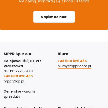
Nie czekaj, skontaktuj się z nami już teraz!
Napisz do nas!
MPPR Sp. z o.o.
Biuro
Kolejowa 11/13, 01-217
+48 600 826 485
Warszawa
biuro@mppr.com.pl
NIP: PL5272974730
+48 600 826 485
mppr@op.pl
Generalne warunki
sprzedaży