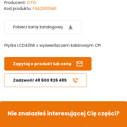
Producent:
OTIS
Kod produktu:
FAA25100AB1
Pobierz kartę katalogową
Płytka LCD40IW z wyświetlaczem kabinowym CPI
Zapytaj o produkt lub cenę
Zadzwoń! 48 600 826 485
Nie znalazłeś interesującej Cię części?