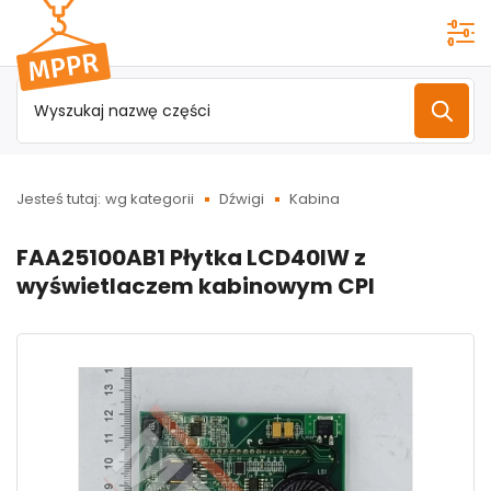
Przejdź do
menu
głównego
Jesteś tutaj:
wg kategorii
Dźwigi
Kabina
FAA25100AB1 Płytka LCD40IW z
wyświetlaczem kabinowym CPI