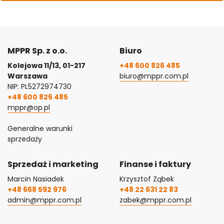
MPPR Sp. z o.o.
Biuro
Kolejowa 11/13, 01-217
+48 600 826 485
Warszawa
biuro@mppr.com.pl
NIP: PL5272974730
+48 600 826 485
mppr@op.pl
Generalne warunki
sprzedaży
Sprzedaż i marketing
Finanse i faktury
Marcin Nasiadek
Krzysztof Ząbek
+48 668 592 976
+48 22 631 22 83
admin@mppr.com.pl
zabek@mppr.com.pl