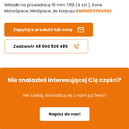
Wkładki na prowadnicę 16 mm T89 (4 szt.), Kone
MonoSpace, MiniSpace, do korpusu
KM51000110V001
.
Zapytaj o produkt lub cenę
Zadzwoń! 48 600 826 485
Nie znalazłeś interesującej Cię części?
Nie czekaj, skontaktuj się z nami już teraz!
Napisz do nas!