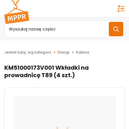
Przejdź do
menu
głównego
Jesteś tutaj:
wg kategorii
Dźwigi
Kabina
KM51000173V001 Wkładki na
prowadnicę T89 (4 szt.)