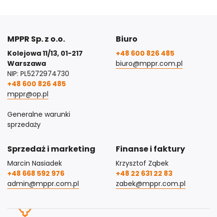
MPPR Sp. z o.o.
Biuro
Kolejowa 11/13, 01-217
+48 600 826 485
Warszawa
biuro@mppr.com.pl
NIP: PL5272974730
+48 600 826 485
mppr@op.pl
Generalne warunki
sprzedaży
Sprzedaż i marketing
Finanse i faktury
Marcin Nasiadek
Krzysztof Ząbek
+48 668 592 976
+48 22 631 22 83
admin@mppr.com.pl
zabek@mppr.com.pl