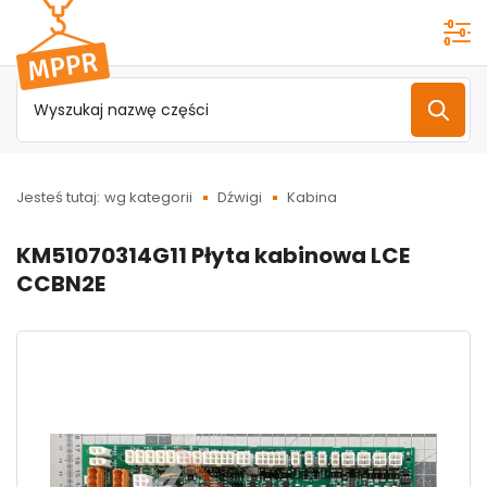
Przejdź do
menu
głównego
Jesteś tutaj:
wg kategorii
Dźwigi
Kabina
KM51070314G11 Płyta kabinowa LCE
CCBN2E