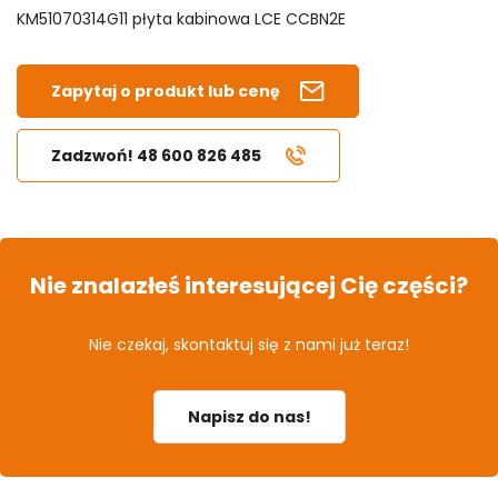
KM51070314G11 płyta kabinowa LCE CCBN2E
Zapytaj o produkt lub cenę
Zadzwoń! 48 600 826 485
Nie znalazłeś interesującej Cię części?
Nie czekaj, skontaktuj się z nami już teraz!
Napisz do nas!