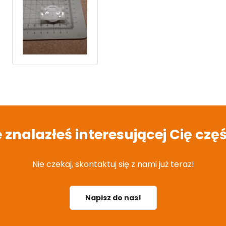
e znalazłeś interesującej Cię częś
Nie czekaj, skontaktuj się z nami już teraz!
Napisz do nas!