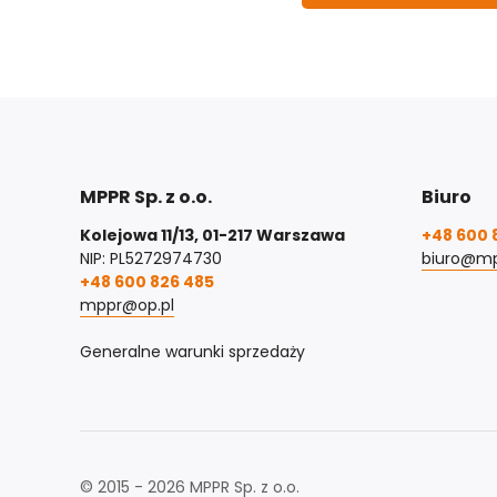
MPPR Sp. z o.o.
Biuro
Kolejowa 11/13, 01-217 Warszawa
+48 600 
NIP: PL5272974730
biuro@mp
+48 600 826 485
mppr@op.pl
Generalne warunki sprzedaży
© 2015 - 2026 MPPR Sp. z o.o.