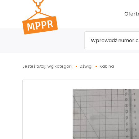
Przejdź
Ofert
do menu
głównego
Jesteś tutaj:
wg kategorii
Dźwigi
Kabina