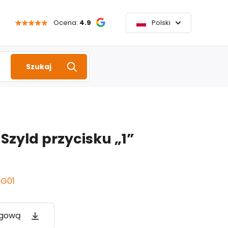
Ocena:
4.9
Polski
Szukaj
zyld przycisku „1”
G01
ogową