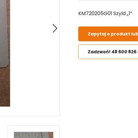
KM720205G01 Szyld „1”
Zapytaj o produkt lu
Zadzwoń! 48 600 826