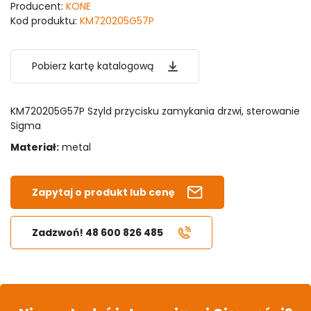
Producent:
KONE
Kod produktu:
KM720205G57P
Pobierz kartę katalogową
KM720205G57P Szyld przycisku zamykania drzwi, sterowanie
Sigma
Materiał:
metal
Zapytaj o produkt lub cenę
Zadzwoń! 48 600 826 485