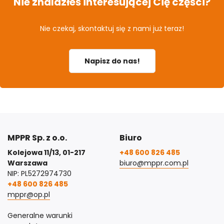
Nie znalazłeś interesującej Cię części?
Nie czekaj, skontaktuj się z nami już teraz!
Napisz do nas!
MPPR Sp. z o.o.
Biuro
Kolejowa 11/13, 01-217
+48 600 826 485
Warszawa
biuro@mppr.com.pl
NIP: PL5272974730
+48 600 826 485
mppr@op.pl
Generalne warunki