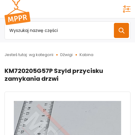
Przejdź do
menu
głównego
Jesteś tutaj:
wg kategorii
Dźwigi
Kabina
KM720205G57P Szyld przycisku
zamykania drzwi