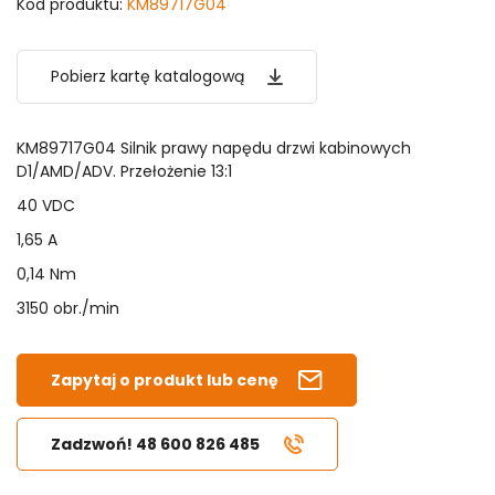
Kod produktu:
KM89717G04
Pobierz kartę katalogową
KM89717G04 Silnik prawy napędu drzwi kabinowych
D1/AMD/ADV. Przełożenie 13:1
40 VDC
1,65 A
0,14 Nm
3150 obr./min
Zapytaj o produkt lub cenę
Zadzwoń! 48 600 826 485