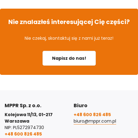
Nie znalazłeś interesującej Cię części?
Nie czekaj, skontaktuj się z nami już teraz!
Napisz do nas!
MPPR Sp. z o.o.
Biuro
Kolejowa 11/13, 01-217
+48 600 826 485
Warszawa
biuro@mppr.com.pl
NIP: PL5272974730
+48 600 826 485