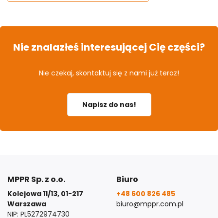
Nie znalazłeś interesującej Cię części?
Nie czekaj, skontaktuj się z nami już teraz!
Napisz do nas!
MPPR Sp. z o.o.
Biuro
Kolejowa 11/13, 01-217
+48 600 826 485
Warszawa
biuro@mppr.com.pl
NIP: PL5272974730