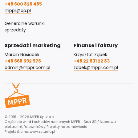
+48 600 826 485
mppr@op.pl
Generalne warunki
sprzedaży
Sprzedaż i marketing
Finanse i faktury
Marcin Nasiadek
Krzysztof Ząbek
+48 668 592 976
+48 22 631 22 83
admin@mppr.com.pl
zabek@mppr.com.pl
© 2015 - 2026 MPPR Sp. z o.o.
Części do wind i schodów ruchomych MPPR - Druk 3D / Naprawa
elektroniki, falowników / Projekty na zamówienie
Projekt & cms:
www.zstudio.pl