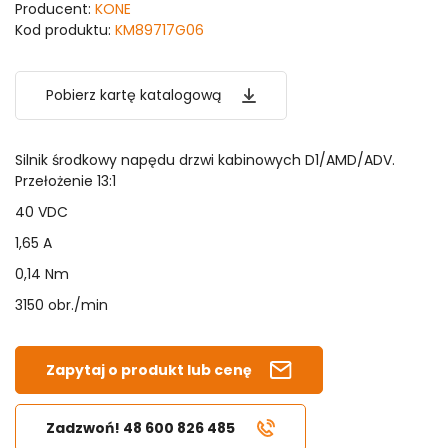
Producent:
KONE
Kod produktu:
KM89717G06
Pobierz kartę katalogową
Silnik środkowy napędu drzwi kabinowych D1/AMD/ADV.
Przełożenie 13:1
40 VDC
1,65 A
0,14 Nm
3150 obr./min
Zapytaj o produkt lub cenę
Zadzwoń! 48 600 826 485