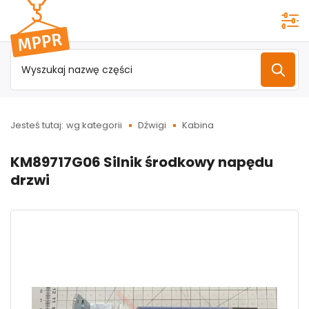
Przejdź do
menu
głównego
Jesteś tutaj:
wg kategorii
Dźwigi
Kabina
KM89717G06 Silnik środkowy napędu
drzwi