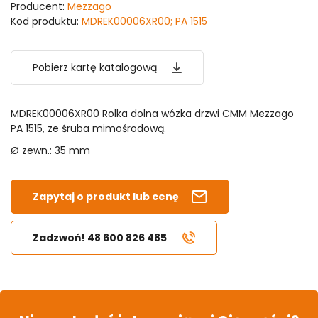
Producent:
Mezzago
Kod produktu:
MDREK00006XR00; PA 1515
Pobierz kartę katalogową
MDREK00006XR00 Rolka dolna wózka drzwi CMM Mezzago
PA 1515, ze śruba mimośrodową.
Ø zewn.: 35 mm
Zapytaj o produkt lub cenę
Zadzwoń! 48 600 826 485