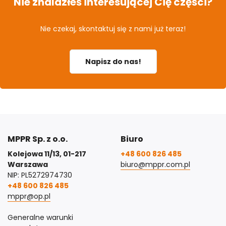
Nie znalazłeś interesującej Cię części?
Nie czekaj, skontaktuj się z nami już teraz!
Napisz do nas!
MPPR Sp. z o.o.
Biuro
Kolejowa 11/13, 01-217
+48 600 826 485
Warszawa
biuro@mppr.com.pl
NIP: PL5272974730
+48 600 826 485
mppr@op.pl
Generalne warunki