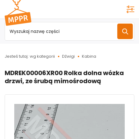
Przejdź do
menu
głównego
Jesteś tutaj:
wg kategorii
Dźwigi
Kabina
MDREK00006XR00 Rolka dolna wózka
drzwi, ze śrubą mimośrodową