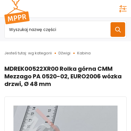
Przejdź do
menu
głównego
Jesteś tutaj:
wg kategorii
Dźwigi
Kabina
MDREK00522XR00 Rolka górna CMM
Mezzago PA 0520-02, EURO2006 wózka
drzwi, Ø 48 mm