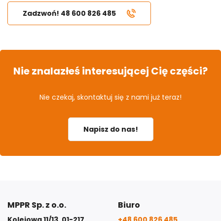
Zadzwoń! 48 600 826 485
Nie znalazłeś interesującej Cię części?
Nie czekaj, skontaktuj się z nami już teraz!
Napisz do nas!
MPPR Sp. z o.o.
Biuro
Kolejowa 11/13, 01-217
+48 600 826 485