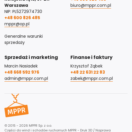
Warszawa
biuro@mppr.com.pl
NIP: PL5272974730
+48 600 826 485
mppr@op.pl
Generalne warunki
sprzedaży
Sprzedaż i marketing
Finanse i faktury
Marcin Nasiadek
Krzysztof Ząbek
+48 668 592 976
+48 22 631 22 83
admin@mppr.com.pl
zabek@mppr.com.pl
© 2015 - 2026 MPPR Sp. z o.o.
Części do wind i schodów ruchomych MPPR - Druk 3D / Naprawa