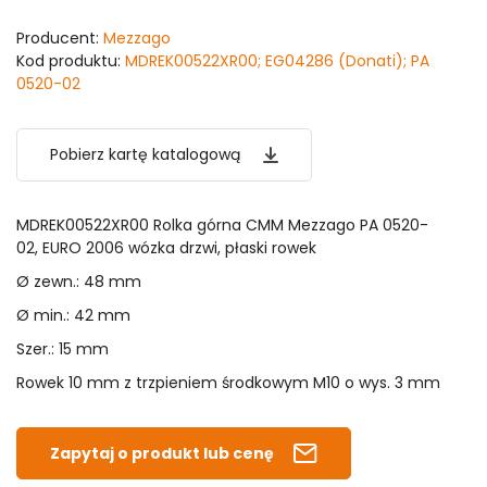
Producent:
Mezzago
Kod produktu:
MDREK00522XR00; EG04286 (Donati); PA
0520-02
Pobierz kartę katalogową
MDREK00522XR00 Rolka górna CMM Mezzago PA 0520-
02, EURO 2006 wózka drzwi, płaski rowek
Ø zewn.: 48 mm
Ø min.: 42 mm
Szer.: 15 mm
Rowek 10 mm z trzpieniem środkowym M10 o wys. 3 mm
Zapytaj o produkt lub cenę