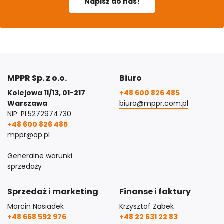
Napisz do nas!
MPPR Sp. z o.o.
Biuro
Kolejowa 11/13, 01-217
+48 600 826 485
Warszawa
biuro@mppr.com.pl
NIP: PL5272974730
+48 600 826 485
mppr@op.pl
Generalne warunki
sprzedaży
Sprzedaż i marketing
Finanse i faktury
Marcin Nasiadek
Krzysztof Ząbek
+48 668 592 976
+48 22 631 22 83