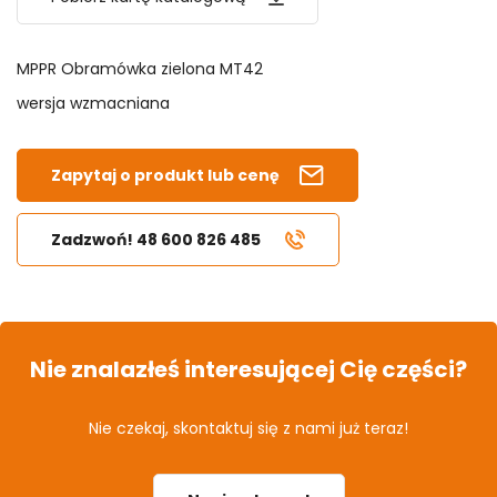
MPPR Obramówka zielona MT42
wersja wzmacniana
Zapytaj o produkt lub cenę
Zadzwoń! 48 600 826 485
Nie znalazłeś interesującej Cię części?
Nie czekaj, skontaktuj się z nami już teraz!