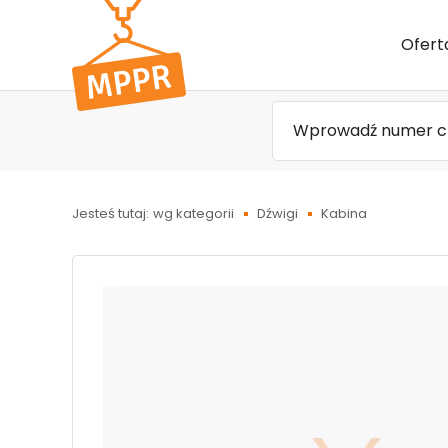
Przejdź
Ofert
do menu
głównego
Jesteś tutaj:
wg kategorii
Dźwigi
Kabina