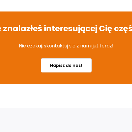
e znalazłeś interesującej Cię częś
Nie czekaj, skontaktuj się z nami już teraz!
Napisz do nas!