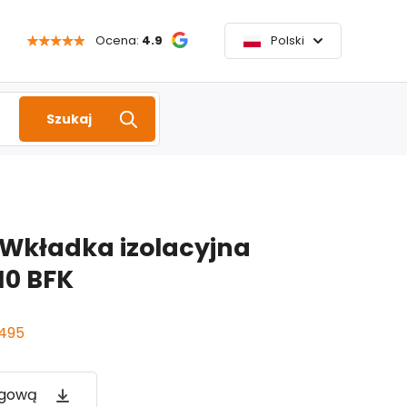
Ocena:
4.9
Polski
Szukaj
Wkładka izolacyjna
10 BFK
495
ogową