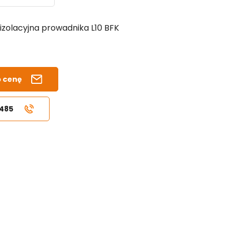
zolacyjna prowadnika L10 BFK
b cenę
 485