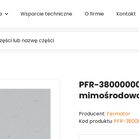
a
Wsparcie techniczne
O firmie
Kontakt
PFR-38000000
mimośrodowa
Producent:
Fermator
Kod produktu:
PFR-3800