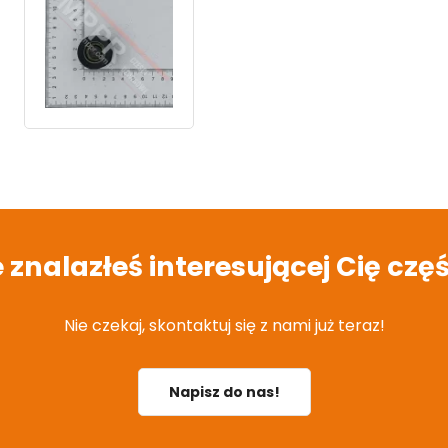
e znalazłeś interesującej Cię częś
Nie czekaj, skontaktuj się z nami już teraz!
Napisz do nas!