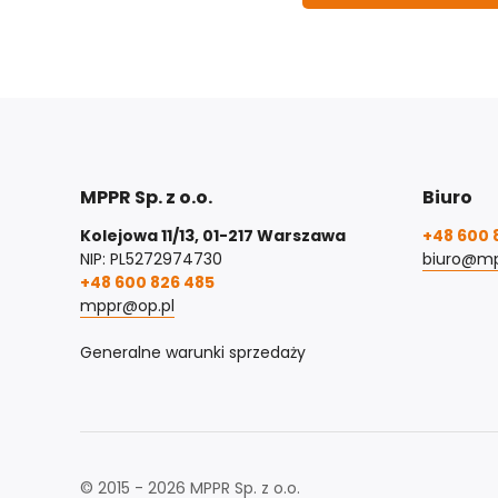
MPPR Sp. z o.o.
Biuro
Kolejowa 11/13, 01-217 Warszawa
+48 600 
NIP: PL5272974730
biuro@mp
+48 600 826 485
mppr@op.pl
Generalne warunki sprzedaży
© 2015 - 2026 MPPR Sp. z o.o.