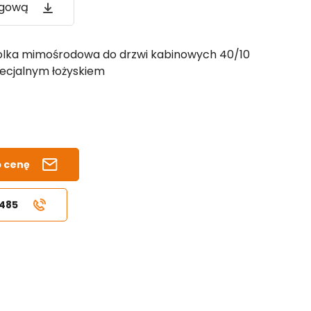
ogową
lka mimośrodowa do drzwi kabinowych 40/10
specjalnym łożyskiem
b cenę
 485