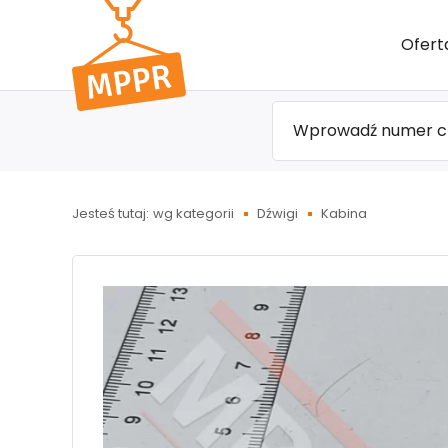
Przejdź
Ofert
do menu
głównego
Jesteś tutaj:
wg kategorii
Dźwigi
Kabina