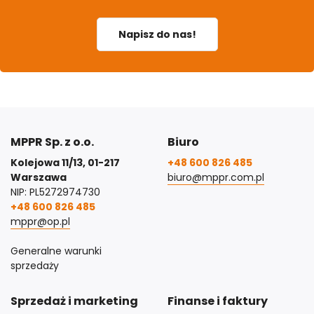
Napisz do nas!
MPPR Sp. z o.o.
Biuro
Kolejowa 11/13, 01-217
+48 600 826 485
Warszawa
biuro@mppr.com.pl
NIP: PL5272974730
+48 600 826 485
mppr@op.pl
Generalne warunki
sprzedaży
Sprzedaż i marketing
Finanse i faktury