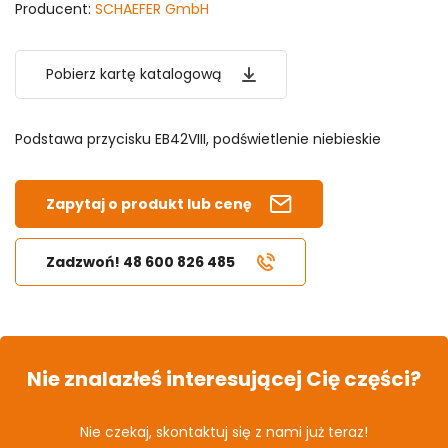
Producent:
SCHAEFER GmbH
Pobierz kartę katalogową
Podstawa przycisku EB42VIII, podświetlenie niebieskie
Zapytaj o produkt lub cenę
Zadzwoń! 48 600 826 485
Nie znalazłeś interesującej Cię części?
Nie czekaj, skontaktuj się z nami już teraz!