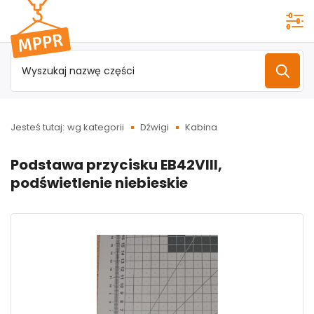
Przejdź do
menu
głównego
Jesteś tutaj:
wg kategorii
Dźwigi
Kabina
Podstawa przycisku EB42VIII,
podświetlenie niebieskie