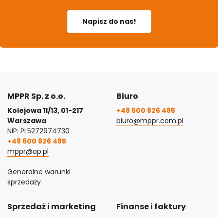
Napisz do nas!
MPPR Sp. z o.o.
Biuro
Kolejowa 11/13, 01-217
+48 600 826 485
Warszawa
biuro@mppr.com.pl
NIP: PL5272974730
+48 600 826 485
mppr@op.pl
Generalne warunki
sprzedaży
Sprzedaż i marketing
Finanse i faktury