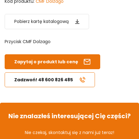
Kod produktu:
CMF Dolzago
Pobierz kartę katalogową
Przycisk CMF Dolzago
Zapytaj o produkt lub cenę
Zadzwoń! 48 600 826 485
Nie znalazłeś interesującej Cię części?
Nie czekaj, skontaktuj się z nami już teraz!