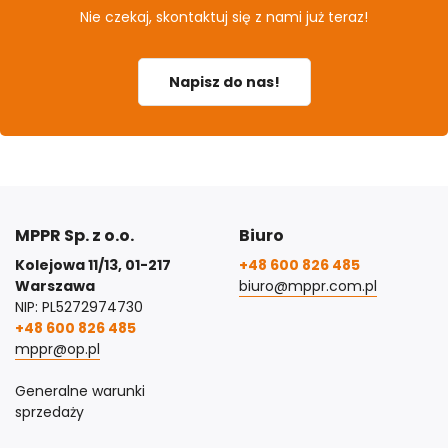
Nie czekaj, skontaktuj się z nami już teraz!
Napisz do nas!
MPPR Sp. z o.o.
Biuro
Kolejowa 11/13, 01-217
+48 600 826 485
Warszawa
biuro@mppr.com.pl
NIP: PL5272974730
+48 600 826 485
mppr@op.pl
Generalne warunki
sprzedaży