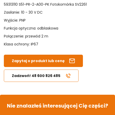
59313110 S51-PR-2-A00-PK Fotokomórka SV2261
Zasilanie: 10 - 30 V DC
Wyjście: PNP
Funkcja optyczna: odblaskowa
Połączenie: przewód 2 m
Klasa ochrony: IP67
Zapytaj o produkt lub cenę
Zadzwoń! 48 600 826 485
Nie znalazłeś interesującej Cię części?