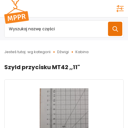
Przejdź do
menu
głównego
Jesteś tutaj:
wg kategorii
Dźwigi
Kabina
Szyld przycisku MT42 ,,11"