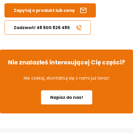
Zapytaj o produkt lub cenę
Zadzwoń! 48 600 826 485
Nie znalazłeś interesującej Cię części?
Nie czekaj, skontaktuj się z nami już teraz!
Napisz do nas!