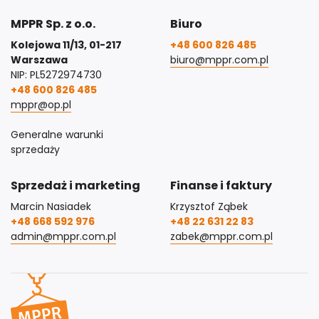
MPPR Sp. z o.o.
Biuro
Kolejowa 11/13, 01-217
+48 600 826 485
Warszawa
biuro@mppr.com.pl
NIP: PL5272974730
+48 600 826 485
mppr@op.pl
Generalne warunki
sprzedaży
Sprzedaż i marketing
Finanse i faktury
Marcin Nasiadek
Krzysztof Ząbek
+48 668 592 976
+48 22 631 22 83
admin@mppr.com.pl
zabek@mppr.com.pl