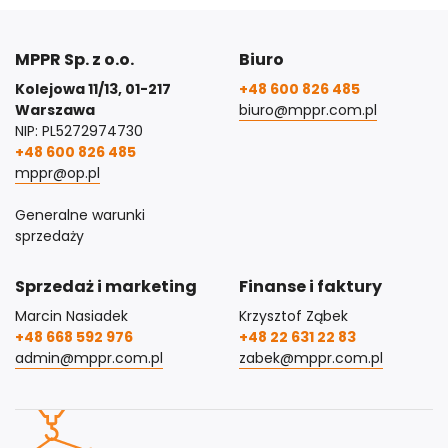
MPPR Sp. z o.o.
Biuro
Kolejowa 11/13, 01-217
+48 600 826 485
Warszawa
biuro@mppr.com.pl
NIP: PL5272974730
+48 600 826 485
mppr@op.pl
Generalne warunki
sprzedaży
Sprzedaż i marketing
Finanse i faktury
Marcin Nasiadek
Krzysztof Ząbek
+48 668 592 976
+48 22 631 22 83
admin@mppr.com.pl
zabek@mppr.com.pl