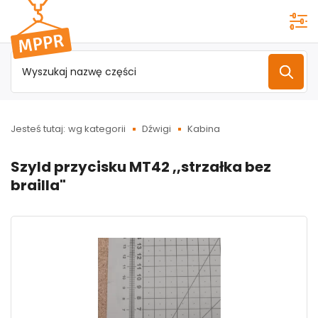
Przejdź do
menu
głównego
Jesteś tutaj:
wg kategorii
Dźwigi
Kabina
Szyld przycisku MT42 ,,strzałka bez
brailla"