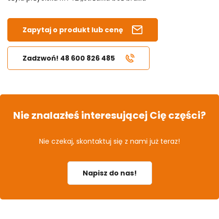
Zapytaj o produkt lub cenę
Zadzwoń! 48 600 826 485
Nie znalazłeś interesującej Cię części?
Nie czekaj, skontaktuj się z nami już teraz!
Napisz do nas!