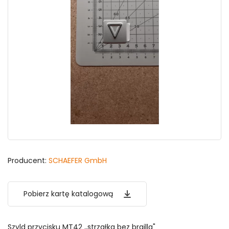
Producent:
SCHAEFER GmbH
Pobierz kartę katalogową
Szyld przycisku MT42 ,,strzałka bez brailla"