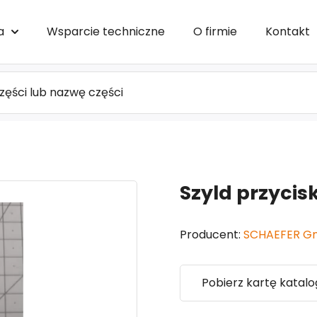
a
Wsparcie techniczne
O firmie
Kontakt
Szyld przycisk
Producent:
SCHAEFER G
Pobierz kartę katal