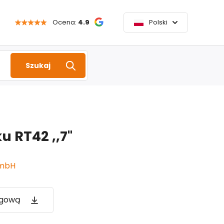
Ocena:
4.9
Polski
Szukaj
u RT42 ,,7"
mbH
ogową