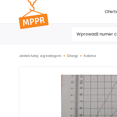
Przejdź
Ofert
do menu
głównego
Jesteś tutaj:
wg kategorii
Dźwigi
Kabina