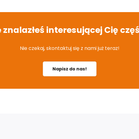
e znalazłeś interesującej Cię częś
Nie czekaj, skontaktuj się z nami już teraz!
Napisz do nas!