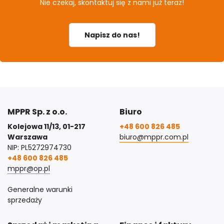
Nie czekaj, skontaktuj się z nami już teraz!
Napisz do nas!
MPPR Sp. z o.o.
Biuro
Kolejowa 11/13, 01-217
+48 600 826 485
Warszawa
biuro@mppr.com.pl
NIP: PL5272974730
+48 600 826 485
mppr@op.pl
Generalne warunki
sprzedaży