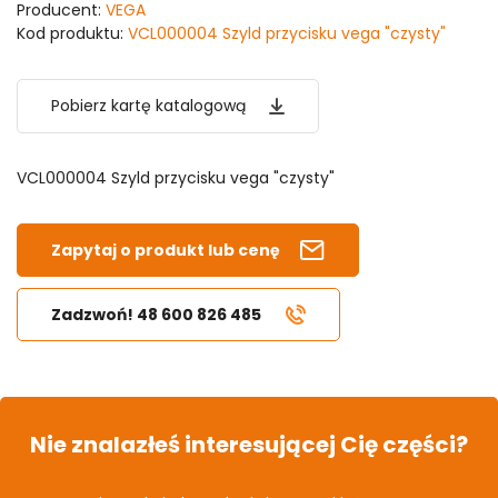
Producent:
VEGA
Kod produktu:
VCL000004 Szyld przycisku vega "czysty"
Pobierz kartę katalogową
VCL000004 Szyld przycisku vega "czysty"
Zapytaj o produkt lub cenę
Zadzwoń! 48 600 826 485
Nie znalazłeś interesującej Cię części?