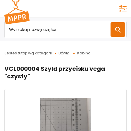
Przejdź do
menu
głównego
Jesteś tutaj:
wg kategorii
Dźwigi
Kabina
VCL000004 Szyld przycisku vega
"czysty"