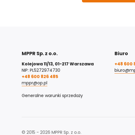
MPPR Sp. z o.o.
Biuro
Kolejowa 11/13, 01-217 Warszawa
+48 600 
NIP: PL5272974730
biuro@mp
+48 600 826 485
mppr@op.pl
Generalne warunki sprzedaży
© 2015 - 2026 MPPR Sp. z o.o.