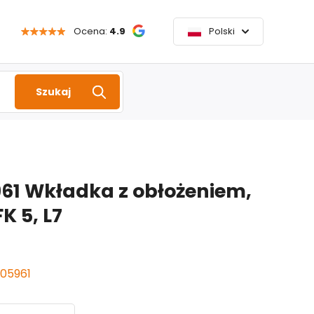
Ocena:
4.9
Polski
Szukaj
961 Wkładka z obłożeniem,
K 5, L7
105961