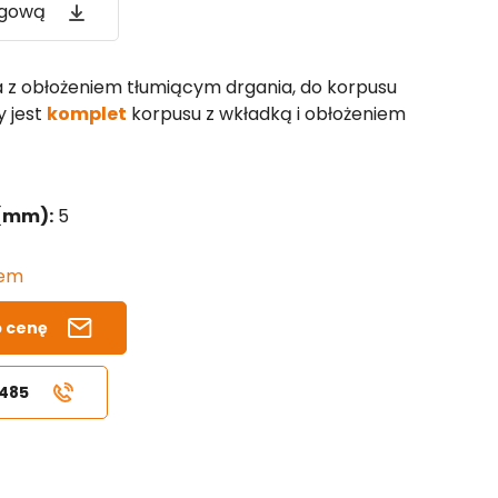
ogową
a z obłożeniem tłumiącym drgania, do korpusu
y jest
komplet
korpusu z wkładką i obłożeniem
 (mm):
5
iem
b cenę
 485