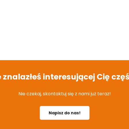
e znalazłeś interesującej Cię częś
Nie czekaj, skontaktuj się z nami już teraz!
Napisz do nas!