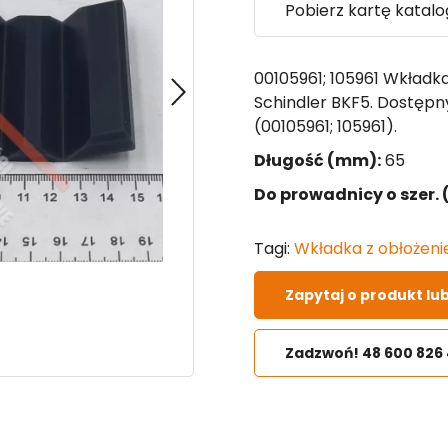
Pobierz kartę katal
00105961; 105961 Wkładk
Schindler BKF5. Dostępn
(00105961; 105961).
Długość (mm):
65
Do prowadnicy o szer.
Tagi:
Wkładka z obłożen
Zapytaj o produkt lu
Zadzwoń! 48 600 826