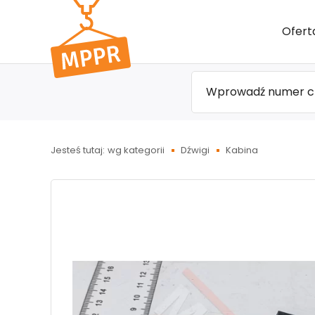
Przejdź
Ofert
do menu
głównego
Jesteś tutaj:
wg kategorii
Dźwigi
Kabina