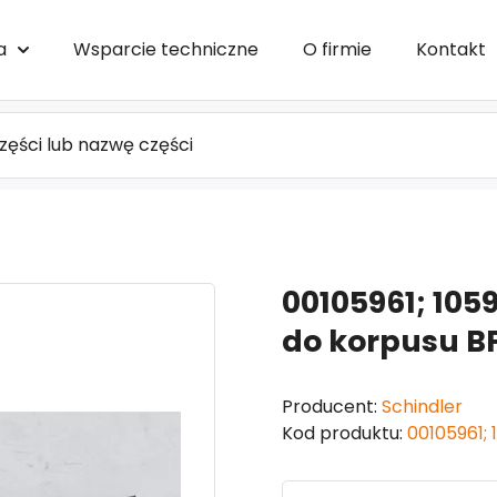
a
Wsparcie techniczne
O firmie
Kontakt
00105961; 105
do korpusu BF
Producent:
Schindler
Kod produktu:
00105961; 