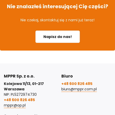
Nie znalazłeś interesującej Cię części?
Nie czekaj, skontaktuj się z nami już teraz!
Napisz do nas!
MPPR Sp. z o.o.
Biuro
Kolejowa 11/13, 01-217
+48 600 826 485
Warszawa
biuro@mppr.com.pl
NIP: PL5272974730
+48 600 826 485
mppr@op.pl