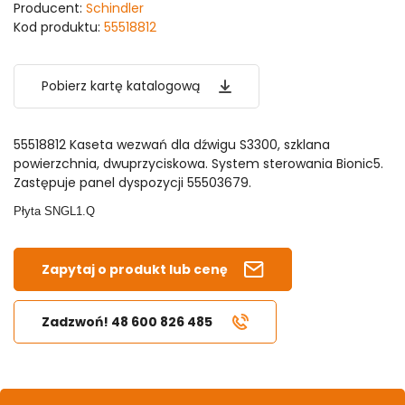
Producent:
Schindler
Kod produktu:
55518812
Pobierz kartę katalogową
55518812 Kaseta wezwań dla dźwigu S3300, szklana
powierzchnia, dwuprzyciskowa. System sterowania Bionic5.
Zastępuje panel dyspozycji 55503679.
Płyta SNGL1.Q
Zapytaj o produkt lub cenę
Zadzwoń! 48 600 826 485