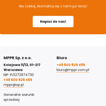
Nie czekaj, skontaktuj się z nami już teraz!
Napisz do nas!
MPPR Sp. z o.o.
Biuro
Kolejowa 11/13, 01-217
+48 600 826 485
Warszawa
biuro@mppr.com.pl
NIP: PL5272974730
+48 600 826 485
mppr@op.pl
Generalne warunki
sprzedaży