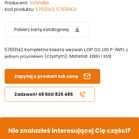
Producent:
Schindler
Kod produktu:
57613142; 576131421
Pobierz kartę katalogową
57613142 Kompletna kaseta wezwań
P-1WFL
LOP GS 100
z
(czystym). Materiał: szkło i stal
jednym przyciskiem
Zapytaj o produkt lub cenę
Zadzwoń! 48 600 826 485
Nie znalazłeś interesującej Cię części?