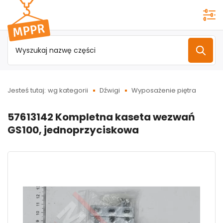
Przejdź do
menu
głównego
Jesteś tutaj:
wg kategorii
Dźwigi
Wyposażenie piętra
57613142 Kompletna kaseta wezwań
GS100, jednoprzyciskowa