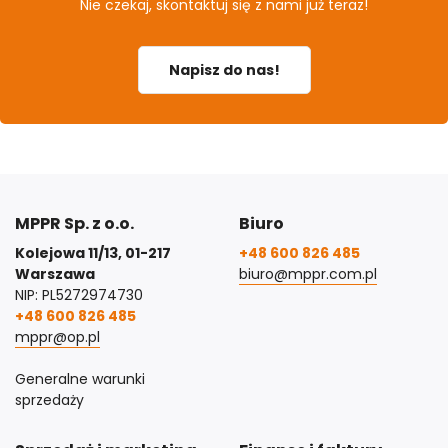
Nie czekaj, skontaktuj się z nami już teraz!
Napisz do nas!
MPPR Sp. z o.o.
Biuro
Kolejowa 11/13, 01-217
+48 600 826 485
Warszawa
biuro@mppr.com.pl
NIP: PL5272974730
+48 600 826 485
mppr@op.pl
Generalne warunki
sprzedaży