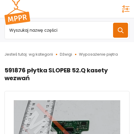
Przejdź do
menu
głównego
Jesteś tutaj:
wg kategorii
Dźwigi
Wyposażenie piętra
591876 płytka SLOPEB 52.Q kasety
wezwań