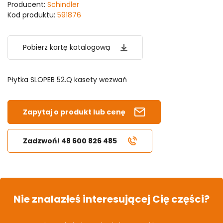
Producent:
Schindler
Kod produktu:
591876
Pobierz kartę katalogową
Płytka SLOPEB 52.Q kasety wezwań
Zapytaj o produkt lub cenę
Zadzwoń! 48 600 826 485
Nie znalazłeś interesującej Cię części?