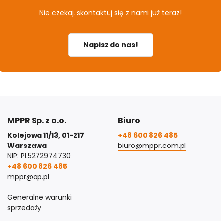
Nie czekaj, skontaktuj się z nami już teraz!
Napisz do nas!
MPPR Sp. z o.o.
Biuro
Kolejowa 11/13, 01-217
+48 600 826 485
Warszawa
biuro@mppr.com.pl
NIP: PL5272974730
+48 600 826 485
mppr@op.pl
Generalne warunki
sprzedaży