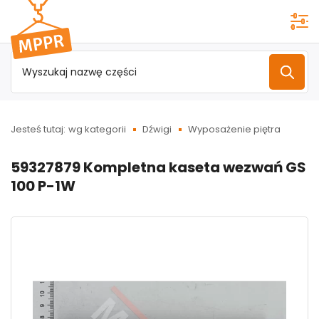
Przejdź do
menu
głównego
Jesteś tutaj:
wg kategorii
Dźwigi
Wyposażenie piętra
59327879 Kompletna kaseta wezwań GS
100 P-1W