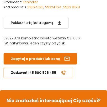
Producent:
Schindler
Kod produktu:
59324325; 59324324; 59327879
Pobierz kartę katalogową
59327879 Kompletna kaseta wezwań GS 100 P-
1W, natynkowa, jeden czysty przycisk.
Zapytaj o produkt lub cenę
Zadzwoń! 48 600 826 485
Nie znalazłeś interesującej Cię części?