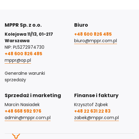
MPPR Sp. z o.o.
Biuro
Kolejowa 11/13, 01-217
+48 600 826 485
Warszawa
biuro@mppr.com.pl
NIP: PL5272974730
+48 600 826 485
mppr@op.pl
Generalne warunki
sprzedaży
Sprzedaż i marketing
Finanse i faktury
Marcin Nasiadek
Krzysztof Ząbek
+48 668 592 976
+48 22 631 22 83
admin@mppr.com.pl
zabek@mppr.com.pl