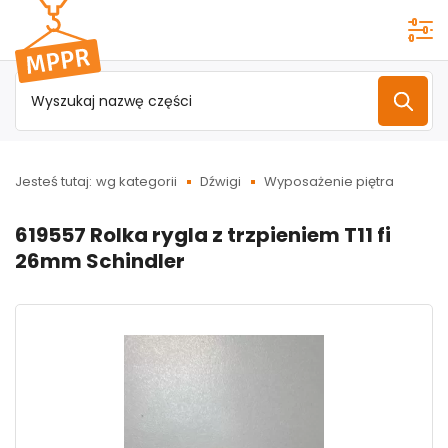
Przejdź do
menu
głównego
Jesteś tutaj:
wg kategorii
Dźwigi
Wyposażenie piętra
619557 Rolka rygla z trzpieniem T11 fi
26mm Schindler