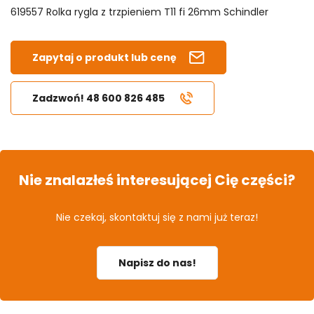
619557 Rolka rygla z trzpieniem T11 fi 26mm Schindler
Zapytaj o produkt lub cenę
Zadzwoń! 48 600 826 485
Nie znalazłeś interesującej Cię części?
Nie czekaj, skontaktuj się z nami już teraz!
Napisz do nas!