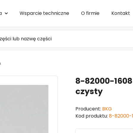
a
Wsparcie techniczne
O firmie
Kontakt
a
8-82000-1608
czysty
Producent:
BKG
Kod produktu:
8-82000-