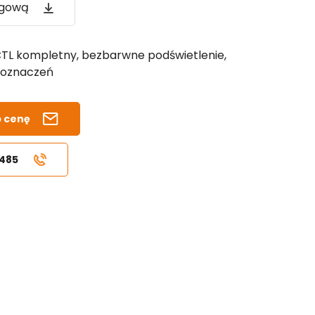
ogową
CTL kompletny, bezbarwne podświetlenie,
 oznaczeń
b cenę
 485