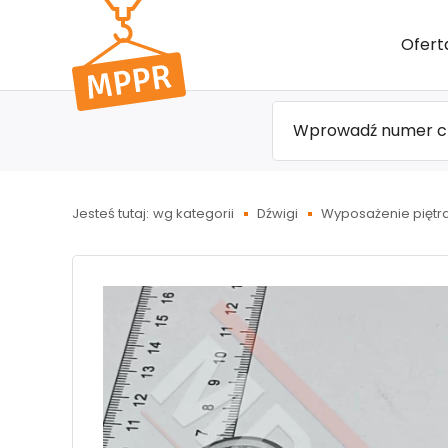
Przejdź
Ofert
do menu
głównego
Jesteś tutaj:
wg kategorii
Dźwigi
Wyposażenie piętr