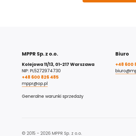
MPPR Sp. z o.o.
Biuro
Kolejowa 11/13, 01-217 Warszawa
+48 600 
NIP: PL5272974730
biuro@mp
+48 600 826 485
mppr@op.pl
Generalne warunki sprzedaży
© 2015 - 2026 MPPR Sp. z o.o.