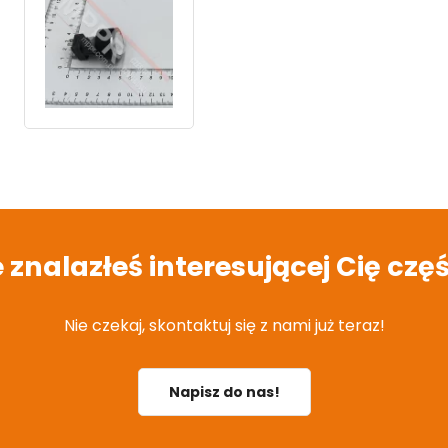
e znalazłeś interesującej Cię częś
Nie czekaj, skontaktuj się z nami już teraz!
Napisz do nas!