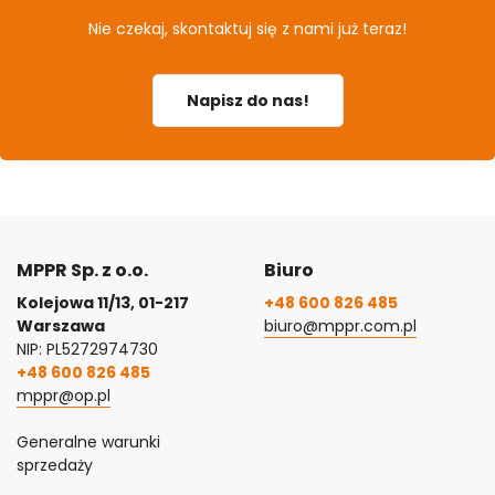
Nie czekaj, skontaktuj się z nami już teraz!
Napisz do nas!
MPPR Sp. z o.o.
Biuro
Kolejowa 11/13, 01-217
+48 600 826 485
Warszawa
biuro@mppr.com.pl
NIP: PL5272974730
+48 600 826 485
mppr@op.pl
Generalne warunki
sprzedaży