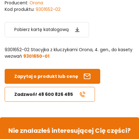
Producent:
Orona
Kod produktu:
9301652-02
Pobierz kartę katalogową
9301652-02 Stacyjka z kluczykami Orona, 4. gen., do kasety
wezwań
9301650-01
Zapytaj o produkt lub cenę
Zadzwoń! 48 600 826 485
Nie znalazłeś interesującej Cię części?