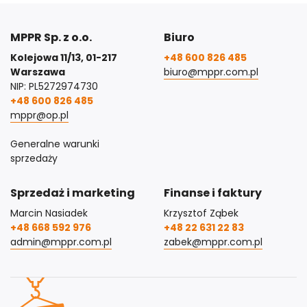
MPPR Sp. z o.o.
Biuro
Kolejowa 11/13, 01-217
+48 600 826 485
Warszawa
biuro@mppr.com.pl
NIP: PL5272974730
+48 600 826 485
mppr@op.pl
Generalne warunki
sprzedaży
Sprzedaż i marketing
Finanse i faktury
Marcin Nasiadek
Krzysztof Ząbek
+48 668 592 976
+48 22 631 22 83
admin@mppr.com.pl
zabek@mppr.com.pl