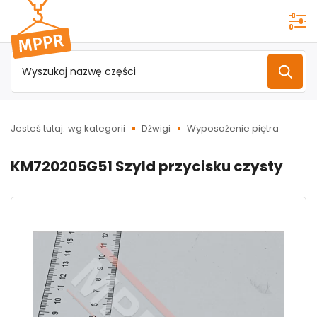
Przejdź do
menu
głównego
Jesteś tutaj:
wg kategorii
Dźwigi
Wyposażenie piętra
KM720205G51 Szyld przycisku czysty