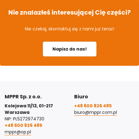
Nie znalazłeś interesującej Cię części?
Nie czekaj, skontaktuj się z nami już teraz!
Napisz do nas!
MPPR Sp. z o.o.
Biuro
Kolejowa 11/13, 01-217
+48 600 826 485
Warszawa
biuro@mppr.com.pl
NIP: PL5272974730
+48 600 826 485
mppr@op.pl