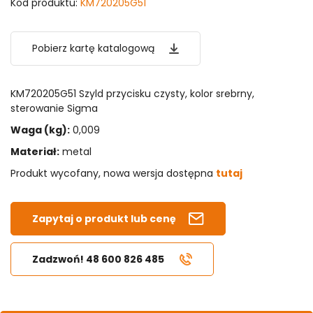
Kod produktu:
KM720205G51
Pobierz kartę katalogową
KM720205G51 Szyld przycisku czysty, kolor srebrny,
sterowanie Sigma
Waga (kg):
0,009
Materiał:
metal
Produkt wycofany, nowa wersja dostępna
tutaj
Zapytaj o produkt lub cenę
Zadzwoń! 48 600 826 485