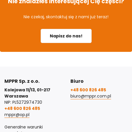
Nie znalazłeś interesującej Cię części?
Nie czekaj, skontaktuj się z nami już teraz!
Napisz do nas!
MPPR Sp. z o.o.
Biuro
Kolejowa 11/13, 01-217
+48 600 826 485
Warszawa
biuro@mppr.com.pl
NIP: PL5272974730
+48 600 826 485
mppr@op.pl
Generalne warunki