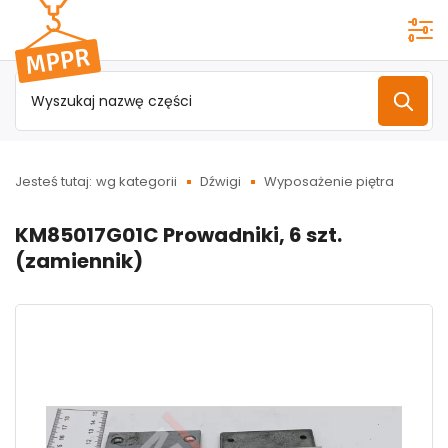
Przejdź do
menu
głównego
Jesteś tutaj:
wg kategorii
Dźwigi
Wyposażenie piętra
KM85017G01C Prowadniki, 6 szt.
(zamiennik)