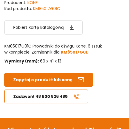
Producent:
KONE
Kod produktu:
KM85017G01C
Pobierz kartę katalogową
KM85017G01C Prowadniki do dźwigu Kone, 6 sztuk
w komplecie. Zamiennik dla
KM85017G01
.
Wymiary (mm):
69 x 41 x 13
Zapytaj o produkt lub cenę
Zadzwoń! 48 600 826 485