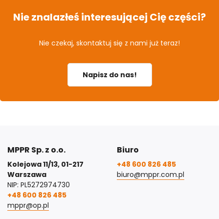
Nie znalazłeś interesującej Cię części?
Nie czekaj, skontaktuj się z nami już teraz!
Napisz do nas!
MPPR Sp. z o.o.
Biuro
Kolejowa 11/13, 01-217
+48 600 826 485
Warszawa
biuro@mppr.com.pl
NIP: PL5272974730
+48 600 826 485
mppr@op.pl