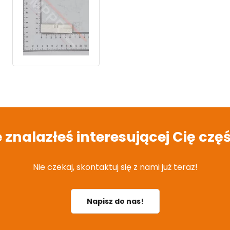
e znalazłeś interesującej Cię częś
Nie czekaj, skontaktuj się z nami już teraz!
Napisz do nas!