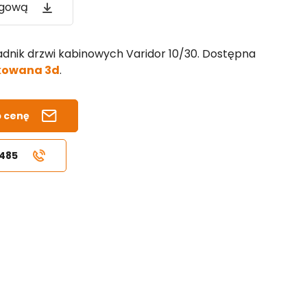
ogową
dnik drzwi kabinowych Varidor 10/30. Dostępna
kowana 3d
.
b cenę
 485