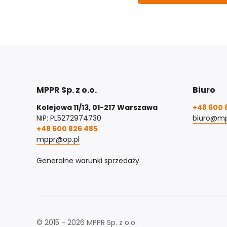
MPPR Sp. z o.o.
Biuro
Kolejowa 11/13, 01-217 Warszawa
+48 600 
NIP: PL5272974730
biuro@mp
+48 600 826 485
mppr@op.pl
Generalne warunki sprzedaży
© 2015 - 2026 MPPR Sp. z o.o.