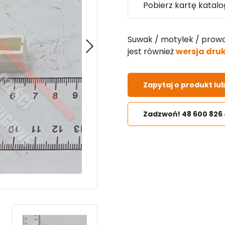
Pobierz kartę katal
Suwak / motylek / prowa
jest również
wersja dru
Zapytaj o produkt lu
Zadzwoń! 48 600 826