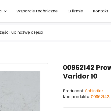
a
Wsparcie techniczne
O firmie
Kontakt
00962142 Pro
Varidor 10
Producent:
Schindler
Kod produktu:
00962142;