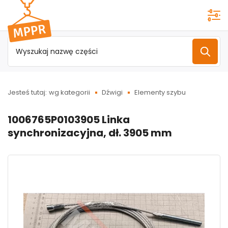
Przejdź do
menu
głównego
Jesteś tutaj:
wg kategorii
Dźwigi
Elementy szybu
1006765P0103905 Linka
synchronizacyjna, dł. 3905 mm