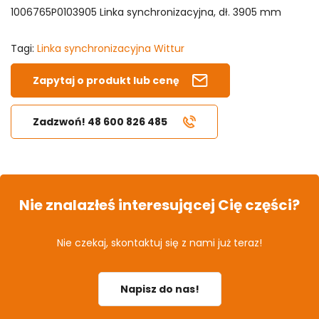
1006765P0103905 Linka synchronizacyjna, dł. 3905 mm
Tagi:
Linka synchronizacyjna Wittur
Zapytaj o produkt lub cenę
Zadzwoń! 48 600 826 485
Nie znalazłeś interesującej Cię części?
Nie czekaj, skontaktuj się z nami już teraz!
Napisz do nas!