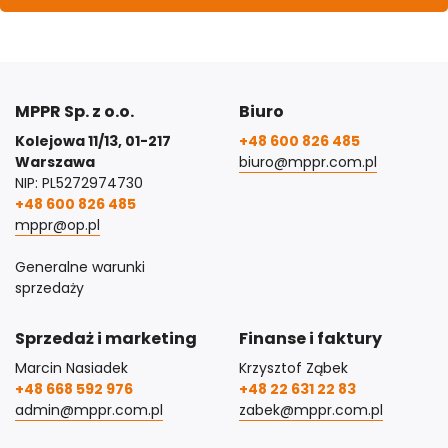
MPPR Sp. z o.o.
Biuro
Kolejowa 11/13, 01-217
+48 600 826 485
Warszawa
biuro@mppr.com.pl
NIP: PL5272974730
+48 600 826 485
mppr@op.pl
Generalne warunki
sprzedaży
Sprzedaż i marketing
Finanse i faktury
Marcin Nasiadek
Krzysztof Ząbek
+48 668 592 976
+48 22 631 22 83
admin@mppr.com.pl
zabek@mppr.com.pl