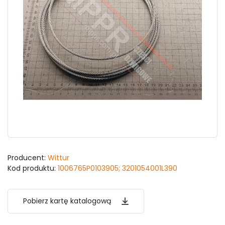
Producent:
Wittur
Kod produktu:
1006765P0103905; 3201054001L390
Pobierz kartę katalogową