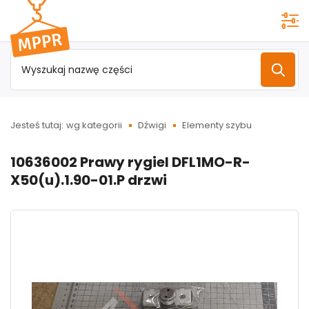
Przejdź do
menu
głównego
Jesteś tutaj:
wg kategorii
Dźwigi
Elementy szybu
10636002 Prawy rygiel DFL1MO-R-
X50(u).1.90-01.P drzwi