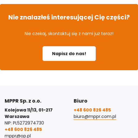
Nie znalazłeś interesującej Cię części?
Nie czekaj, skontaktuj się z nami już teraz!
Napisz do nas!
MPPR Sp. z o.o.
Biuro
Kolejowa 11/13, 01-217
+48 600 826 485
Warszawa
biuro@mppr.com.pl
NIP: PL5272974730
+48 600 826 485
mppr@op.pl