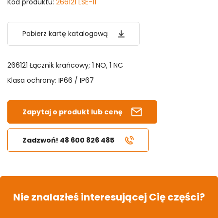
Kod produktu:
266121 LSE-11
Pobierz kartę katalogową
266121 Łącznik krańcowy; 1 NO, 1 NC
Klasa ochrony: IP66 / IP67
Zapytaj o produkt lub cenę
Zadzwoń! 48 600 826 485
Nie znalazłeś interesującej Cię części?