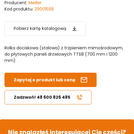
Producent:
Meiller
Kod produktu:
29001599
Pobierz kartę katalogową
Rolka dociskowa (stalowa) z trzpieniem mimośrodowym,
do płytowych paneli drzwiowych TTS8 (700 mm i 1200
mm)
Zapytaj o produkt lub cenę
Zadzwoń! 48 600 826 485
Nie znalazłeś interesującej Cię części?