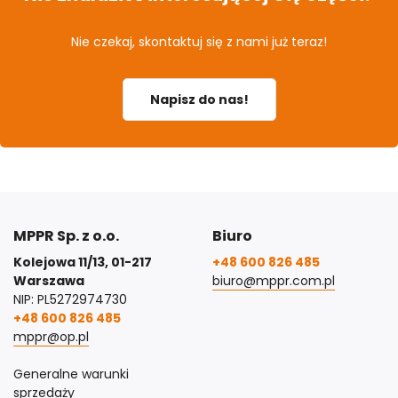
Nie czekaj, skontaktuj się z nami już teraz!
Napisz do nas!
MPPR Sp. z o.o.
Biuro
Kolejowa 11/13, 01-217
+48 600 826 485
Warszawa
biuro@mppr.com.pl
NIP: PL5272974730
+48 600 826 485
mppr@op.pl
Generalne warunki
sprzedaży