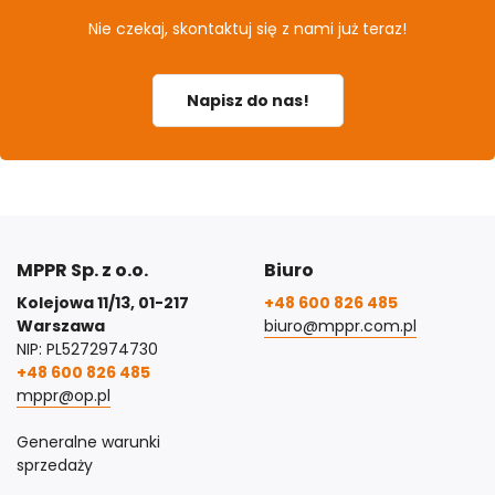
Nie czekaj, skontaktuj się z nami już teraz!
Napisz do nas!
MPPR Sp. z o.o.
Biuro
Kolejowa 11/13, 01-217
+48 600 826 485
Warszawa
biuro@mppr.com.pl
NIP: PL5272974730
+48 600 826 485
mppr@op.pl
Generalne warunki
sprzedaży