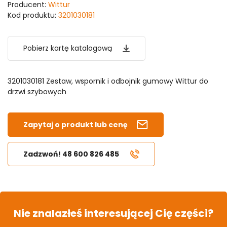
Producent:
Wittur
Kod produktu:
3201030181
Pobierz kartę katalogową
3201030181 Zestaw, wspornik i odbojnik gumowy Wittur do
drzwi szybowych
Zapytaj o produkt lub cenę
Zadzwoń! 48 600 826 485
Nie znalazłeś interesującej Cię części?