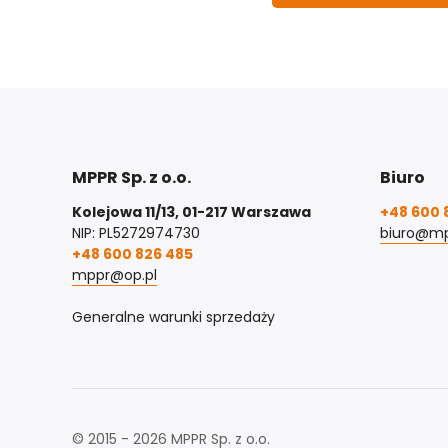
MPPR Sp. z o.o.
Biuro
Kolejowa 11/13, 01-217 Warszawa
+48 600 
NIP: PL5272974730
biuro@mp
+48 600 826 485
mppr@op.pl
Generalne warunki sprzedaży
© 2015 - 2026 MPPR Sp. z o.o.