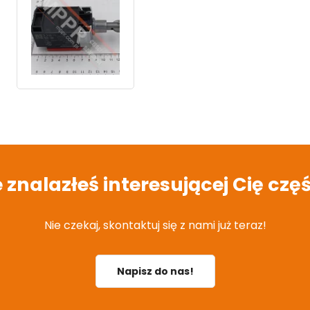
e znalazłeś interesującej Cię częś
Nie czekaj, skontaktuj się z nami już teraz!
Napisz do nas!