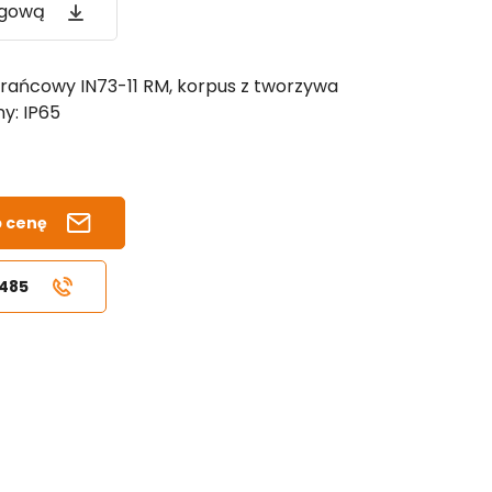
ogową
krańcowy IN73-11 RM, korpus z tworzywa
y: IP65
b cenę
 485