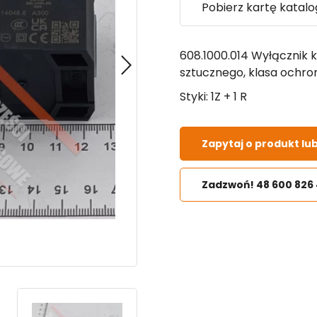
Pobierz kartę katal
608.1000.014 Wyłącznik 
sztucznego, klasa ochron
Styki: 1Z + 1 R
Zapytaj o produkt lu
Zadzwoń! 48 600 826