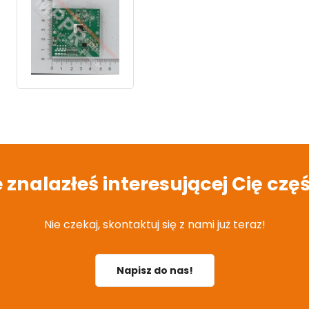
e znalazłeś interesującej Cię częś
Nie czekaj, skontaktuj się z nami już teraz!
Napisz do nas!