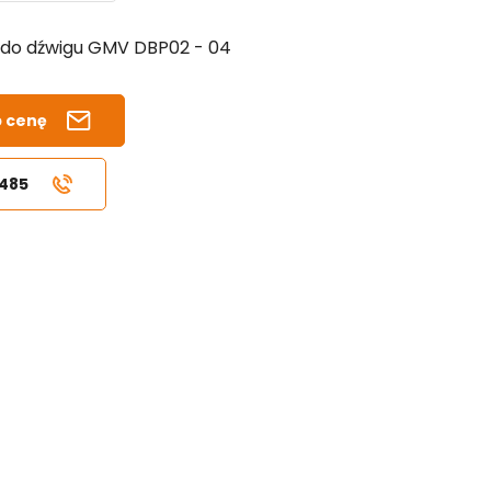
 do dźwigu GMV DBP02 - 04
b cenę
 485