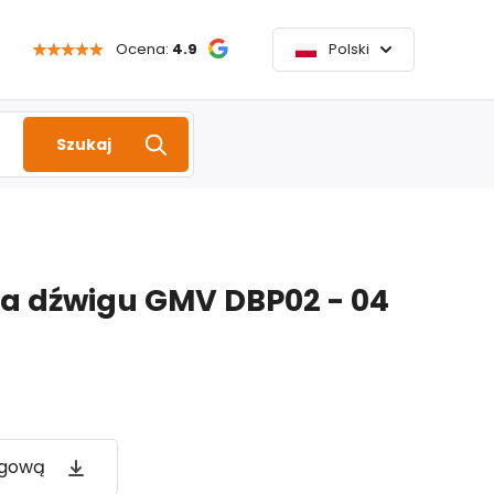
Ocena:
4.9
Polski
Szukaj
ka dźwigu GMV DBP02 - 04
ogową