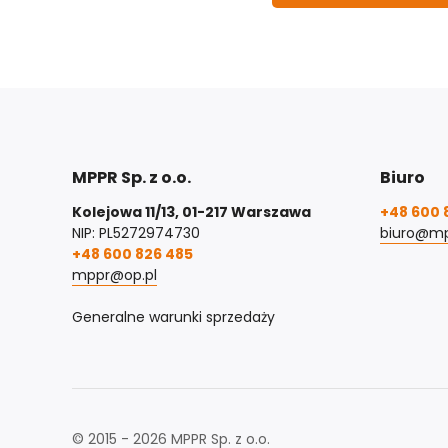
MPPR Sp. z o.o.
Biuro
Kolejowa 11/13, 01-217 Warszawa
+48 600 
NIP: PL5272974730
biuro@mp
+48 600 826 485
mppr@op.pl
Generalne warunki sprzedaży
© 2015 - 2026 MPPR Sp. z o.o.