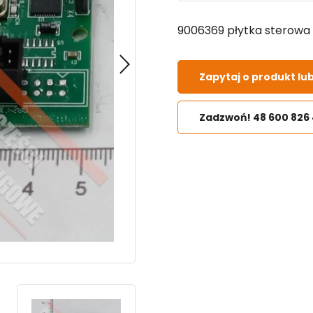
9006369 płytka sterowa
Zapytaj o produkt lu
Zadzwoń! 48 600 826