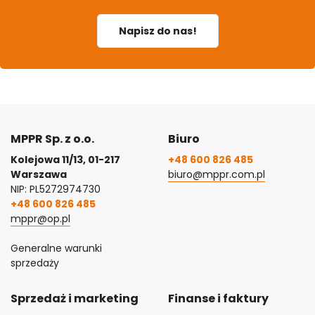
Napisz do nas!
MPPR Sp. z o.o.
Biuro
Kolejowa 11/13, 01-217
+48 600 826 485
Warszawa
biuro@mppr.com.pl
NIP: PL5272974730
+48 600 826 485
mppr@op.pl
Generalne warunki
sprzedaży
Sprzedaż i marketing
Finanse i faktury