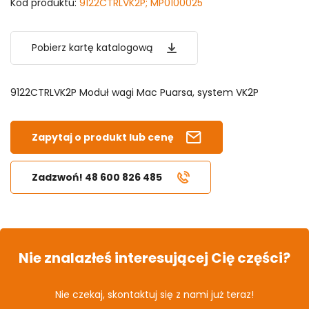
Kod produktu:
9122CTRLVK2P; MP0100025
Pobierz kartę katalogową
9122CTRLVK2P Moduł wagi Mac Puarsa, system VK2P
Zapytaj o produkt lub cenę
Zadzwoń! 48 600 826 485
Nie znalazłeś interesującej Cię części?
Nie czekaj, skontaktuj się z nami już teraz!