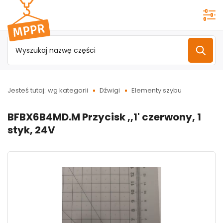
Przejdź do
menu
głównego
Jesteś tutaj:
wg kategorii
Dźwigi
Elementy szybu
BFBX6B4MD.M Przycisk ,,1' czerwony, 1
styk, 24V