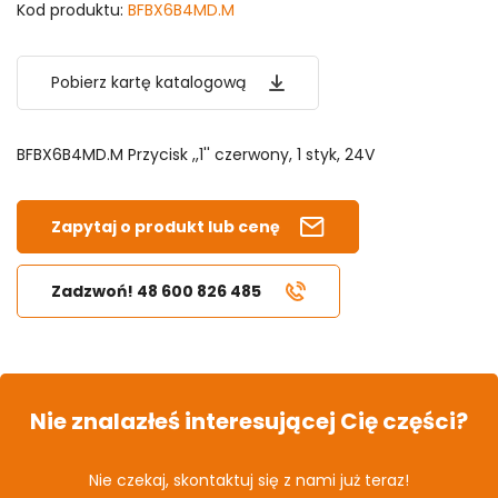
Kod produktu:
BFBX6B4MD.M
Pobierz kartę katalogową
BFBX6B4MD.M Przycisk ,,1'' czerwony, 1 styk, 24V
Zapytaj o produkt lub cenę
Zadzwoń! 48 600 826 485
Nie znalazłeś interesującej Cię części?
Nie czekaj, skontaktuj się z nami już teraz!