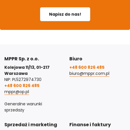
Napisz do nas!
MPPR Sp. z o.o.
Biuro
Kolejowa 11/13, 01-217
+48 600 826 485
Warszawa
biuro@mppr.com.pl
NIP: PL5272974730
+48 600 826 485
mppr@op.pl
Generalne warunki
sprzedaży
Sprzedaż i marketing
Finanse i faktury