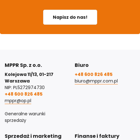
Napisz do nas!
MPPR Sp. z o.o.
Biuro
Kolejowa 11/13, 01-217
+48 600 826 485
Warszawa
biuro@mppr.com.pl
NIP: PL5272974730
+48 600 826 485
mppr@op.pl
Generalne warunki
sprzedaży
Sprzedaż i marketing
Finanse i faktury