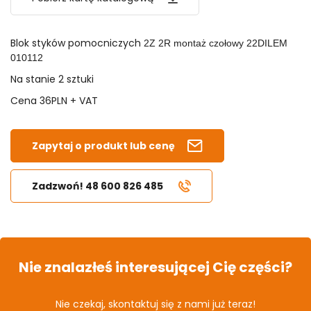
Blok styków pomocniczych
2Z 2R monta
ż
czo
ł
owy 22DILEM
010112
Na stanie 2 sztuki
Cena 36PLN + VAT
Zapytaj o produkt lub cenę
Zadzwoń! 48 600 826 485
Nie znalazłeś interesującej Cię części?
Nie czekaj, skontaktuj się z nami już teraz!