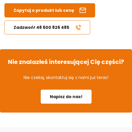
Zapytaj o produkt lub cenę
Zadzwoń! 48 600 826 485
Nie znalazłeś interesującej Cię części?
Nie czekaj, skontaktuj się z nami już teraz!
Napisz do nas!