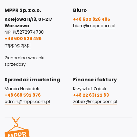
MPPR Sp. z o.o.
Biuro
Kolejowa 11/13, 01-217
+48 600 826 485
Warszawa
biuro@mppr.com.pl
NIP: PL5272974730
+48 600 826 485
mppr@op.pl
Generalne warunki
sprzedaży
Sprzedaż i marketing
Finanse i faktury
Marcin Nasiadek
Krzysztof Ząbek
+48 668 592 976
+48 22 631 22 83
admin@mppr.com.pl
zabek@mppr.com.pl