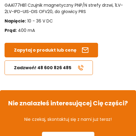
GAA177HB1 Czujnik magnetyczny PNP/N strefy drzwi, 1LV-
2LV-IPD-UIS-DIS OFV20, do głowicy PRS
Napięcie:
10 - 36 V DC
Prąd:
400 mA
Zapytaj o produkt lub cenę
Zadzwoń! 48 600 826 485
Nie znalazłeś interesującej Cię części?
Nie czekaj, skontaktuj się z nami już teraz!