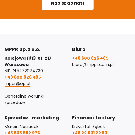
Napisz do nas!
MPPR Sp. z o.o.
Biuro
Kolejowa 11/13, 01-217
+48 600 826 485
Warszawa
biuro@mppr.com.pl
NIP: PL5272974730
+48 600 826 485
mppr@op.pl
Generalne warunki
sprzedaży
Sprzedaż i marketing
Finanse i faktury
Marcin Nasiadek
Krzysztof Ząbek
+48 668 592 976
+48 22 631 22 83