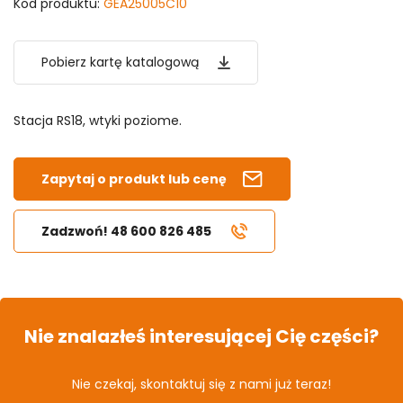
Kod produktu:
GEA25005C10
Pobierz kartę katalogową
Stacja RS18, wtyki poziome.
Zapytaj o produkt lub cenę
Zadzwoń! 48 600 826 485
Nie znalazłeś interesującej Cię części?
Nie czekaj, skontaktuj się z nami już teraz!