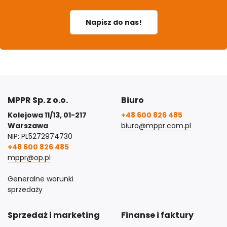
Napisz do nas!
MPPR Sp. z o.o.
Biuro
Kolejowa 11/13, 01-217
+48 600 826 485
Warszawa
biuro@mppr.com.pl
NIP: PL5272974730
+48 600 826 485
mppr@op.pl
Generalne warunki
sprzedaży
Sprzedaż i marketing
Finanse i faktury