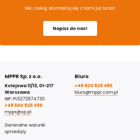
Nie czekaj, skontaktuj się z nami już teraz!
Napisz do nas!
MPPR Sp. z o.o.
Biuro
Kolejowa 11/13, 01-217
+48 600 826 485
Warszawa
biuro@mppr.com.pl
NIP: PL5272974730
+48 600 826 485
mppr@op.pl
Generalne warunki
sprzedaży