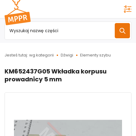
Przejdź do
menu
głównego
Jesteś tutaj:
wg kategorii
Dźwigi
Elementy szybu
KM652437G05 Wkładka korpusu
prowadnicy 5 mm