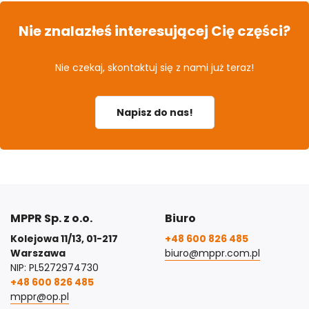
Nie znalazłeś interesującej Cię części?
Nie czekaj, skontaktuj się z nami już teraz!
Napisz do nas!
MPPR Sp. z o.o.
Biuro
Kolejowa 11/13, 01-217
+48 600 826 485
Warszawa
biuro@mppr.com.pl
NIP: PL5272974730
+48 600 826 485
mppr@op.pl