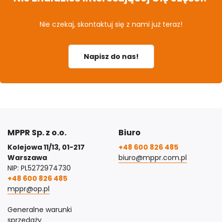
Nie czekaj, skontaktuj się z nami już teraz!
Napisz do nas!
MPPR Sp. z o.o.
Biuro
Kolejowa 11/13, 01-217
+48 600 826 485
Warszawa
biuro@mppr.com.pl
NIP: PL5272974730
+48 600 826 485
mppr@op.pl
Generalne warunki
sprzedaży