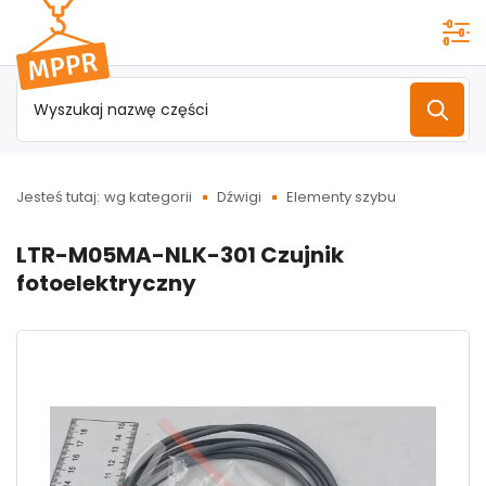
Przejdź do
menu
głównego
Jesteś tutaj:
wg kategorii
Dźwigi
Elementy szybu
LTR-M05MA-NLK-301 Czujnik
fotoelektryczny