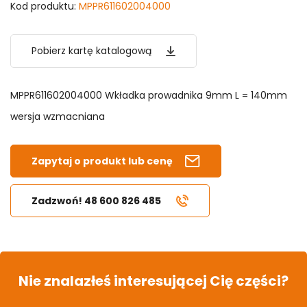
Kod produktu:
MPPR611602004000
Pobierz kartę katalogową
MPPR611602004000 Wkładka prowadnika 9mm L = 140mm
wersja wzmacniana
Zapytaj o produkt lub cenę
Zadzwoń! 48 600 826 485
Nie znalazłeś interesującej Cię części?