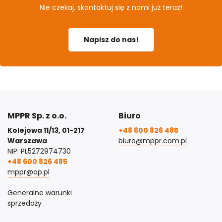
Nie czekaj, skontaktuj się z nami już teraz!
Napisz do nas!
MPPR Sp. z o.o.
Biuro
Kolejowa 11/13, 01-217
+48 600 826 485
Warszawa
biuro@mppr.com.pl
NIP: PL5272974730
+48 600 826 485
mppr@op.pl
Generalne warunki
sprzedaży